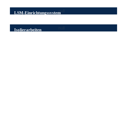
LSM-Einrichtungssystem
Isolierarbeiten
LETHE MARINE TECHNIK
Direkt am Dock
Tidestr. 5
26388 Wilhelmshaven, Deutschland
+49 4421 755 890 0
info@lethe-wilhelmshaven.de