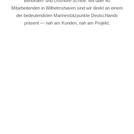
Behörden- und Offshore-Schiffe. Mit über 40
Mitarbeitenden in Wilhelmshaven sind wir direkt an einem
der bedeutendsten Marinestützpunkte Deutschlands
präsent — nah am Kunden, nah am Projekt.
Lethe Exterior Doors
Lethe Marine Technik
Lethe Baltic
Lethe Yacht Galleys