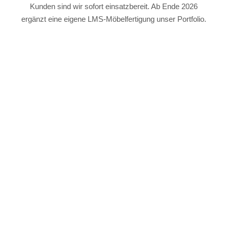
Kunden sind wir sofort einsatzbereit. Ab Ende 2026
ergänzt eine eigene LMS-Möbelfertigung unser Portfolio.
Lethe Exterior Doors
Lethe Marine Technik
WAS WIR FÜR IHRE PROJEKTE IM SCHIFFBAU
Lethe Baltic
REALISIEREN
Unsere Leistungen
Lethe Yacht Galleys
Isolierungen
Wärme-, Schall- und Brandschutz sowie thermische Isolierungen an
Abgassystemen