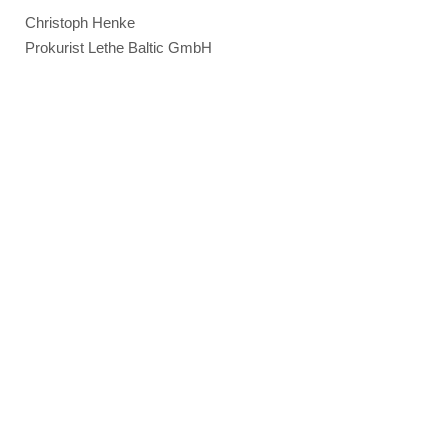
Christoph Henke
Prokurist Lethe Baltic GmbH
offene Stellen
EINZIGARTIG: KARRIERE IN DER
SCHIFFBAUBRANCHE
Bei der Lethe Baltic GmbH arbeiten Sie in einer
einzigartigen Branche: dem Schiffbau. Sie arbeiten
an Marine-, Behörden- und Handelsschiffen und
tragen Verantwortung für Bereiche, die höchste